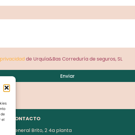
 privacidad
de Urquía&Bas Correduría de seguros, SL
Enviar
kies
ento
 de
CONTACTO
 el
General Brito, 2 4a planta