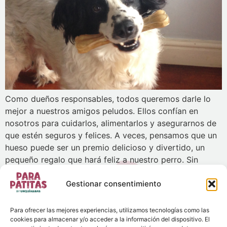
Como dueños responsables, todos queremos darle lo
mejor a nuestros amigos peludos. Ellos confían en
nosotros para cuidarlos, alimentarlos y asegurarnos de
que estén seguros y felices. A veces, pensamos que un
hueso puede ser un premio delicioso y divertido, un
pequeño regalo que hará feliz a nuestro perro. Sin
embargo, aunque puede parecer inofensivo, […]
Gestionar consentimiento
CONTACTO
Para ofrecer las mejores experiencias, utilizamos tecnologías como las
General Brito, 2 4a planta
cookies para almacenar y/o acceder a la información del dispositivo. El