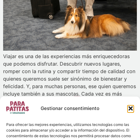
Viajar es una de las experiencias más enriquecedoras
que podemos disfrutar. Descubrir nuevos lugares,
romper con la rutina y compartir tiempo de calidad con
quienes queremos suele ser sinónimo de bienestar y
felicidad. Y, para muchas personas, ese quien queremos
incluye también a sus mascotas. Cada vez es más
habitual planificar escapadas, vacaciones o incluso […]
Gestionar consentimiento
CONTACTO
Para ofrecer las mejores experiencias, utilizamos tecnologías como las
General Brito, 2 4a planta
cookies para almacenar y/o acceder a la información del dispositivo. El
consentimiento de estas tecnologías nos permitirá procesar datos como
25007 – Lleida